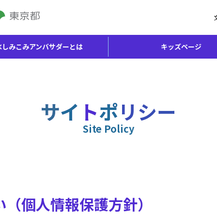
水しみこみアンバサダーとは
キッズページ
サ
イ
ト
ポ
リ
シ
ー
Site Policy
い（個人情報保護方針）