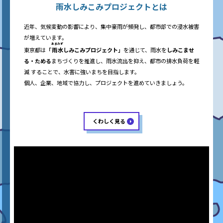
雨水
しみこみプロジェクト
とは
近年、気候変動の影響により、集中豪雨が頻発し、都市部での浸水被害
が増えています。
あまみず
東京都は
「
雨水
しみこみプロジェクト」
を通じて、雨水を
しみこませ
る・ためる
まちづくりを推進し、雨水流出を抑え、都市の排水負荷を軽
減 することで、水害に強いまちを目指します。
個人、企業、地域で協力し、プロジェクトを進めていきましょう。
くわしく見る