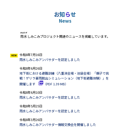
お
知
ら
せ
News
あまみず
雨水
しみこみプロジェクト関連のニュースを掲載しています。
令和8年7月16日
NEW
雨水しみこみアンバサダーを認定しました
令和8年6月26日
地下街における避難訓練（八重洲会場・池袋会場）「親子で挑
戦！ゲリラ豪雨脱出シミュレーション（地下街避難体験）」を
開催します
（PDF 1.39 MB）
令和8年6月10日
雨水しみこみアンバサダーを認定しました
令和8年5月25日
雨水しみこみアンバサダーを認定しました
令和8年3月26日
雨水しみこみアンバサダー情報交換会を開催しました