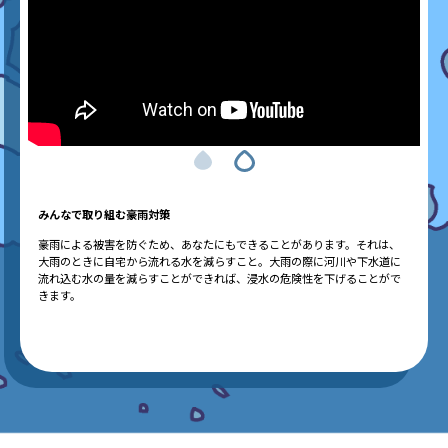
みんなで取り組む豪雨対策
あ
が
豪雨による被害を防ぐため、あなたにもできることがあります。それは、
近
（あ
大雨のときに自宅から流れる水を減らすこと。大雨の際に河川や下水道に
迫
流れ込む水の量を減らすことができれば、浸水の危険性を下げることがで
ま
きます。