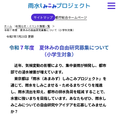
都庁総合ホームページ
サイトマップ
ホーム
お知らせ・イベント情報一覧
令和７年度 夏休みの自由研究募集について（小学生対象）
令和7年7月23日 更新
令
和
７
年
度
夏
休
み
の
自
由
研
究
募
集
に
つ
い
て
（
小
学
生
対
象
）
近年、気候変動の影響により、集中豪雨が頻発し、都市
部での浸水被害が増えています。
東京都は「雨水（あまみず）しみこみプロジェクト」を
通じて、雨水をしみこませる・ためるまちづくりを推進
し、雨水流出を抑え、都市の排水負荷を軽減 することで、
水害に強いまちを目指しています。あなたもぜひ、雨水し
みこみについての自由研究やアイデアを応募してみません
か？